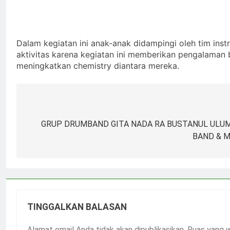
Dalam kegiatan ini anak-anak didampingi oleh tim ins
aktivitas karena kegiatan ini memberikan pengalama
meningkatkan chemistry diantara mereka.
Navigasi
pos
GRUP DRUMBAND GITA NADA RA BUSTANUL UL
BAND & 
TINGGALKAN BALASAN
Alamat email Anda tidak akan dipublikasikan.
Ruas yang w