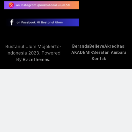
Bustanul Ulum Mojokerto-
Beranda
Believe
Akreditasi
Indonesia 2023. Powered
AKADEMIK
Seratan Ambara
Kontak
By
.
BlazeThemes